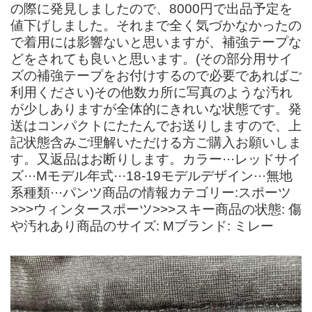
の際に発見しましたので、8000円で出品予定を
値下げしました。それまで全く気づかなかったの
で着用には影響ないと思いますが、補強テープな
どをされても良いと思います。(その部分用サイ
ズの補強テープをお付けするので必要であればご
利用ください)その他数カ所に写真のような汚れ
が少しありますが全体的にきれいな状態です。発
送はコンパクトにたたんでお送りしますので、上
記状態含みご理解いただける方ご購入お願いしま
す。又返品はお断りします。カラー···レッドサイ
ズ···Mモデル年式···18-19モデルデザイン···無地
系種類···パンツ商品の情報カテゴリー:スポーツ
>>>ウィンタースポーツ>>>スキー商品の状態: 傷
や汚れあり商品のサイズ: Mブランド: ミレー