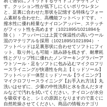
易で適切にフィットするサイドゴアデザインで
す。クッション性が低下しにくいポリウレタン
と、足裏に合わせた形状を記憶する特殊なフォー
ム素材を合わせた、高機能フットベッドです。・
撥水性に優れ軽量なナイロンアッパー、ステッチ
がフィット性を高めます（1021895/1021894を
除く）・アッパーには上質で保温性の高いウール
混のマテリアルを採用（1021895/1021894）・
フットベッドは足裏形状に合わせてソフトにフィ
ット、取り外しも可能・踏み跡を残さず、耐摩耗
性とグリップ性に優れたノンマーキングラバーア
ウトソール・足をソフトに包み込むマイクロフリ
ースライニングが快適性を向上【ミッドソール】
フットベッド一体型ミッドソール【ライニング】
マイクロフリースライニング【お手入れ方法】丸
洗いはせずに、少量の中性洗剤と水を含んだタオ
ルなどで汚れを拭いてください。ナイロンが水分
を吸収すると、シミの原因となりますので直ぐに
自然乾燥させてください。商品の情報カテゴリ