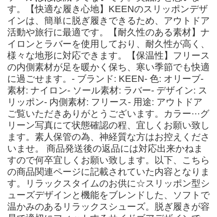
す。【快適な履き心地】KEENのスリッポンデザ
インは、簡単に脱ぎ履きできるため、アウトドア
活動や旅行に最適です。【耐久性のある素材】ナ
イロンとラバーを使用しており、耐久性が高く、
様々な地形に対応できます。【保温性】フリース
の内側素材が足を暖かく保ち、寒い季節でも快適
に過ごせます。- ブランド: KEEN- 色: オリーブ-
素材: ナイロン- ソール素材: ラバー- デザイン: ス
リッポン- 内側素材: フリース- 用途: アウトドア
ご覧いただきありがとうございます。カラー···グ
リーン写真にて状態確認の程、宜しくお願い致し
ます。素人保管の為、神経質な方はお控えくださ
いませ。 商品発送後の返品には対応出来かねま
すので何卒宜しくお願い致します。以下、こちら
の商品関連ページに記載されていた内容となりま
す。リラックスタイムのお供に☆スリッポン型シ
ューズデザインと機能をブレンドした、ソフトで
温かみのあるリラックスシューズ。脱ぎ履きが容