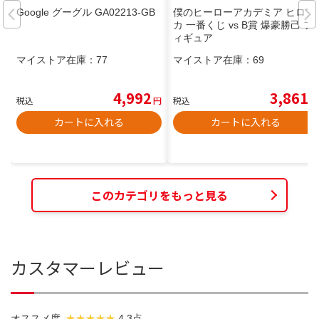
Google グーグル GA02213-GB
僕のヒーローアカデミア ヒロア
カ 一番くじ vs B賞 爆豪勝己 フ
ィギュア
マイストア在庫：
77
マイストア在庫：
69
4,992
3,861
税込
円
税込
円
カートに入れる
カートに入れる
このカテゴリをもっと見る
カスタマーレビュー
オススメ度
4.3点