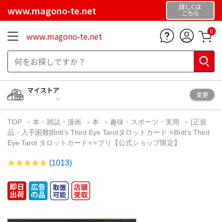
詳しくは
www.magono-te.net
こちら
0
www.magono-te.net
マイストア
変更
TOP
本・雑誌・漫画
本
趣味・スポーツ・実用
[正規
品・入手困難]Britt’s Third Eye Tarotタロットカード ⭐️Britt’s Third
Eye Tarot タロットカード⭐️⭐️ブリ【公式ショップ限定】
(1013)