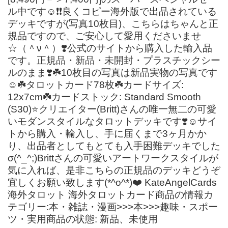
ル中です☺️❗️❗️良くコピー海外版で出品されている
デッキですが(写真10枚目)、こちらはちゃんと正
規品ですので、ご安心して愛用くださいませ
☆（＾ν＾）❣️公式のサイトから購入した輸入品
です。正規品・新品・未開封・プラスチックシー
ルのまま❣️☘️10枚目の写真は新品実物の写真です
☺️☘️タロットカード78枚☘️カードサイズ:
12x7cm☘️カードストック: Standard Smooth
(S30)⭐️クリエイター(Britt)さんの唯一無二の可愛
いモダンスタイルなタロットデッキです❣️☺️サイ
トから購入・輸入し、手に届くまで3ヶ月かか
り、出品者としてもとても入手困難デッキでした
σ(^_^;)Brittさんの可愛いアートワークスタイルが
気に入れば、是非こちらの正規品のデッキどうぞ
宜しくお願い致します(*^o^*)❤️ KateAngelCards
海外タロット 海外タロットカード商品の情報カ
テゴリー:本・雑誌・漫画>>>本>>>趣味・スポー
ツ・実用商品の状態: 新品、未使用