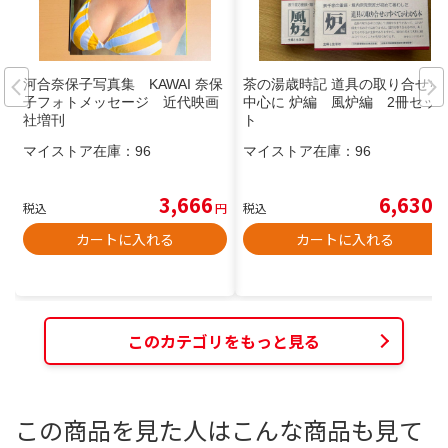
河合奈保子写真集 KAWAI 奈保
茶の湯歳時記 道具の取り合せを
子フォトメッセージ 近代映画
中心に 炉編 風炉編 2冊セッ
社増刊
ト
マイストア在庫：
96
マイストア在庫：
96
3,666
6,630
税込
円
税込
円
カートに入れる
カートに入れる
このカテゴリをもっと見る
この商品を見た人はこんな商品も見て