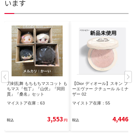
います
刀剣乱舞 もちもちマスコット も
【Dior ディオール】スキン フォ
ちマス『包丁』『山伏』『同田
ーエヴァー クチュール ルミナイ
貫』『桑名』セット
ザー 02
マイストア在庫：
63
マイストア在庫：
55
3,553
4,446
税込
円
税込
円