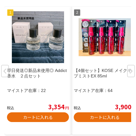
即日発送◎新品未使用◎ Addict
【4個セット】KOSE メイクキー
香水 ２点セット
プミストEX 85ml
マイストア在庫：
22
マイストア在庫：
64
3,354
3,900
税込
円
税込
円
カートに入れる
カートに入れる