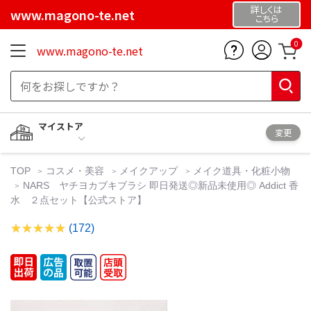
詳しくは
www.magono-te.net
こちら
0
www.magono-te.net
マイストア
変更
TOP
コスメ・美容
メイクアップ
メイク道具・化粧小物
NARS ヤチヨカブキブラシ 即日発送◎新品未使用◎ Addict 香
水 ２点セット【公式ストア】
(172)