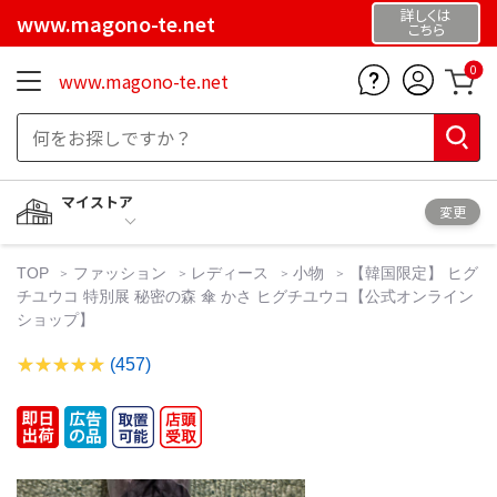
詳しくは
www.magono-te.net
こちら
0
www.magono-te.net
マイストア
変更
TOP
ファッション
レディース
小物
【韓国限定】 ヒグ
チユウコ 特別展 秘密の森 傘 かさ ヒグチユウコ【公式オンライン
ショップ】
(457)