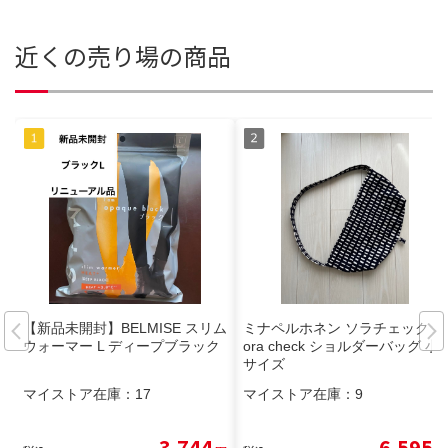
近くの売り場の商品
【新品未開封】BELMISE スリム
ミナペルホネン ソラチェック s
ウォーマー L ディープブラック
ora check ショルダーバッグ 小
サイズ
マイストア在庫：
17
マイストア在庫：
9
3,744
6,595