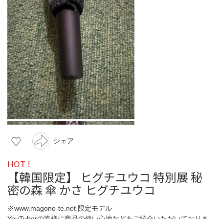
シェア
HOT !
【韓国限定】 ヒグチユウコ 特別展 秘
密の森 傘 かさ ヒグチユウコ
※www.magono-te.net 限定モデル
YouTuberの皆様に商品の使い心地などをご紹介いただいておりま