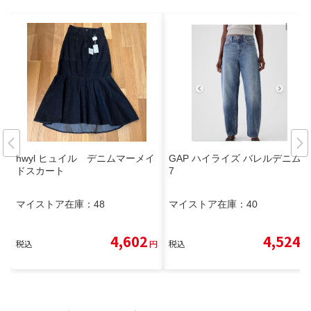
hwyl ヒュイル デニムマーメイ
GAP ハイライズ バレルデニム 2
ドスカート
7
マイストア在庫：
48
マイストア在庫：
40
4,602
4,524
税込
円
税込
円