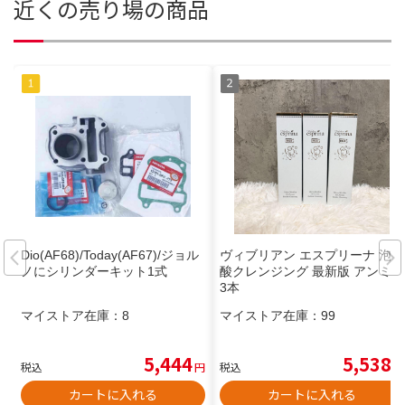
近くの売り場の商品
Dio(AF68)/Today(AF67)/ジョル
ヴィブリアン エスプリーナ 泡炭
ノにシリンダーキット1式
酸クレンジング 最新版 アンミカ
3本
マイストア在庫：
8
マイストア在庫：
99
5,444
5,538
税込
円
税込
円
カートに入れる
カートに入れる