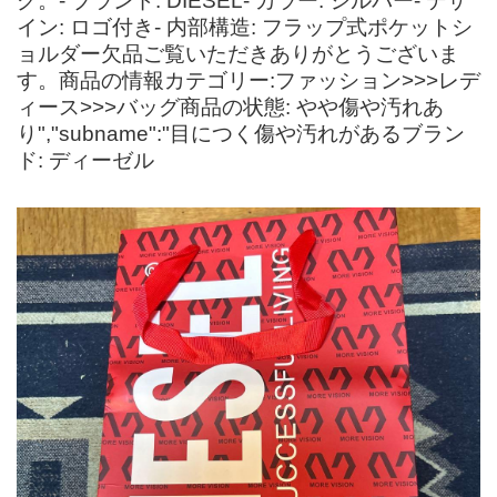
グ。- ブランド: DIESEL- カラー: シルバー- デザ
イン: ロゴ付き- 内部構造: フラップ式ポケットシ
ョルダー欠品ご覧いただきありがとうございま
す。商品の情報カテゴリー:ファッション>>>レデ
ィース>>>バッグ商品の状態: やや傷や汚れあ
り","subname":"目につく傷や汚れがあるブラン
ド: ディーゼル