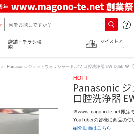
www.magono-te.net 創業祭
周年
マイストア
店舗・チラシ検
索
Panasonic ジェットウォッシャードルツ 口腔洗浄器 EW-DJ55-
HOT !
Panasoni
口腔洗浄器 EW-
※www.magono-te.net 限
YouTuberの皆様に商品
紹介動画はこちら