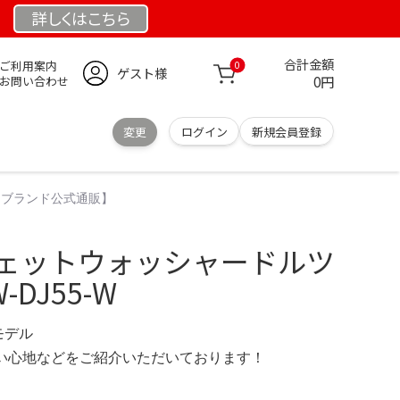
詳しくは
こちら
合計金額
ご利用案内
0
ゲスト様
0円
お問い合わせ
変更
ログイン
新規会員登録
W 【ブランド公式通販】
c ジェットウォッシャードルツ
DJ55-W
定モデル
の使い心地などをご紹介いただいております！