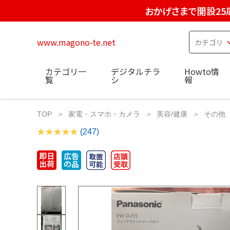
おかげさまで開設25
www.magono-te.net
カテゴリ一
デジタルチラ
Howto情
覧
シ
報
TOP
家電・スマホ・カメラ
美容/健康
その他
(247)