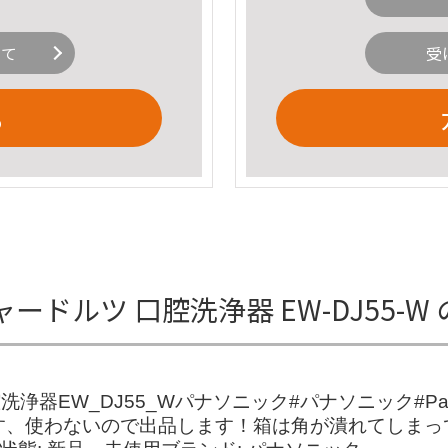
いて
受
る
シャードルツ 口腔洗浄器 EW-DJ55-
腔洗浄器EW_DJ55_Wパナソニック#パナソニック#P
新品です、使わないので出品します！箱は角が潰れてしま