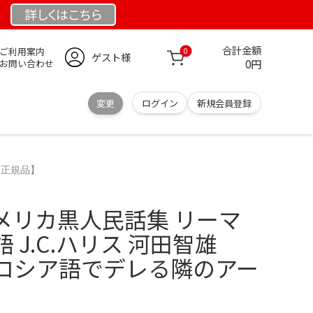
詳しくは
こちら
合計金額
ご利用案内
0
ゲスト様
0円
お問い合わせ
変更
ログイン
新規会員登録
内正規品】
メリカ黒人民話集 リーマ
 J.C.ハリス 河田智雄
ロシア語でデレる隣のアー