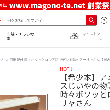
www.magono-te.net 創業祭
周年
マイストア
店舗・チラシ検
索
.ハリス 河田智雄 時々ボソッとロシア語でデレる隣のアーリャさん【国
HOT !
【希少本】ア
スじいやの物語
時々ボソッと
リャさん