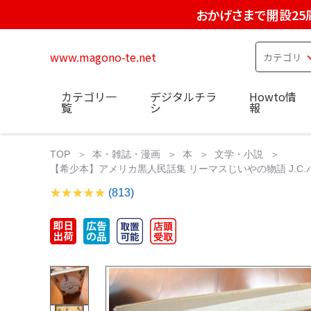
おかげさまで開設25
www.magono-te.net
カテゴリ一
デジタルチラ
Howto情
覧
シ
報
TOP
本・雑誌・漫画
本
文学・小説
【希少本】アメリカ黒人民話集 リーマスじいやの物語 J.C
(813)