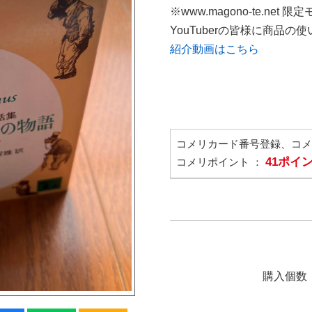
※www.magono-te.net 限
YouTuberの皆様に商品
紹介動画はこちら
コメリカード番号登録、コ
41ポイ
コメリポイント ：
購入個数