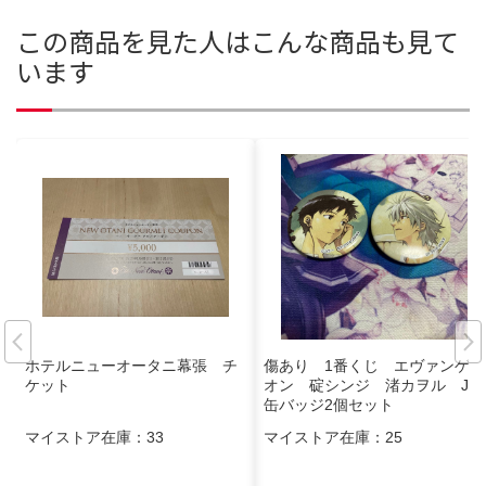
この商品を見た人はこんな商品も見て
います
ホテルニューオータニ幕張 チ
傷あり 1番くじ エヴァンゲリ
ケット
オン 碇シンジ 渚カヲル J賞
缶バッジ2個セット
マイストア在庫：
33
マイストア在庫：
25