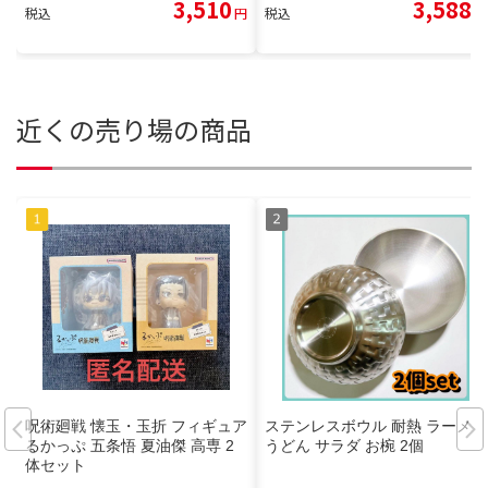
3,510
3,588
税込
円
税込
円
近くの売り場の商品
呪術廻戦 懐玉・玉折 フィギュア
ステンレスボウル 耐熱 ラーメン
るかっぷ 五条悟 夏油傑 高専 2
うどん サラダ お椀 2個
体セット