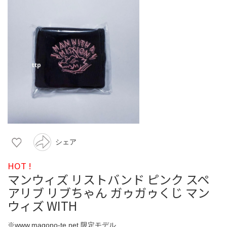
シェア
HOT !
マンウィズ リストバンド ピンク スペ
アリブ リブちゃん ガゥガゥくじ マン
ウィズ WITH
※www.magono-te.net 限定モデル