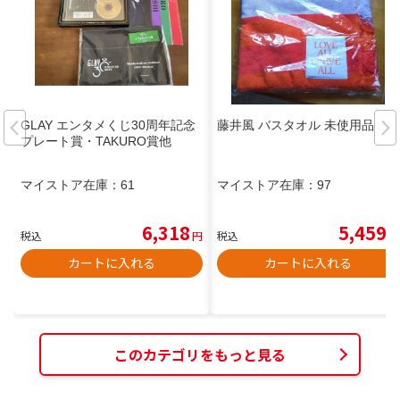
GLAY エンタメくじ30周年記念
藤井風 バスタオル 未使用品
プレート賞・TAKURO賞他
マイストア在庫：
61
マイストア在庫：
97
6,318
5,459
税込
円
税込
円
カートに入れる
カートに入れる
このカテゴリをもっと見る