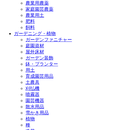
農業用農薬
家庭園芸農薬
農業用土
肥料
飼料
ガーデニング・植物
ガーデンファニチャー
庭園資材
屋外床材
ガーデン装飾
鉢・プランター
用土
育成園芸用品
土農具
刈払機
噴霧器
園芸機器
散水用品
雪かき用品
植物
種