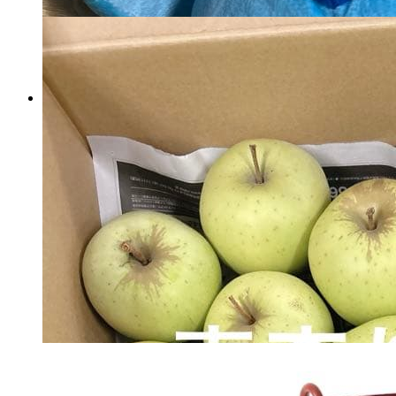
クレヨンしんちゃん まちぼう
け もふぐっと ぬいぐるみ
マイストア在庫：
49
税込
6,708
円
カートに入れる