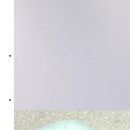
忍たま乱太郎 もちぴこ 天鬼
マイストア在庫：
53
税込
4,992
円
カートに入れる
【ナムコ限定】マイメロ クロ
ミ ぬいぐるみセット
マイストア在庫：
14
税込
6,240
円