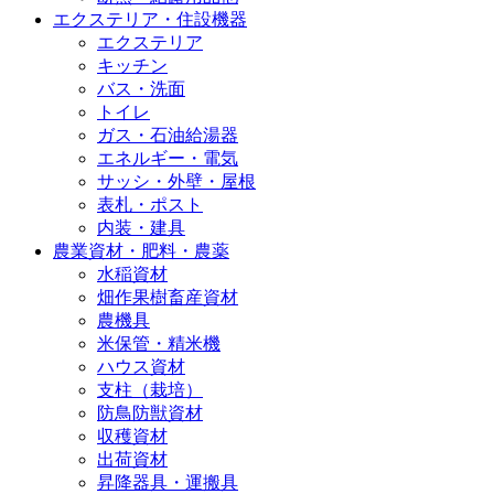
エクステリア・住設機器
エクステリア
キッチン
バス・洗面
トイレ
ガス・石油給湯器
エネルギー・電気
サッシ・外壁・屋根
表札・ポスト
内装・建具
農業資材・肥料・農薬
水稲資材
畑作果樹畜産資材
農機具
米保管・精米機
ハウス資材
支柱（栽培）
防鳥防獣資材
収穫資材
出荷資材
昇降器具・運搬具