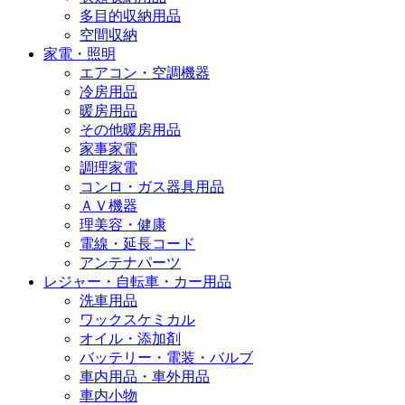
多目的収納用品
空間収納
家電・照明
エアコン・空調機器
冷房用品
暖房用品
その他暖房用品
家事家電
調理家電
コンロ・ガス器具用品
ＡＶ機器
理美容・健康
電線・延長コード
アンテナパーツ
レジャー・自転車・カー用品
洗車用品
ワックスケミカル
オイル・添加剤
バッテリー・電装・バルブ
車内用品・車外用品
車内小物