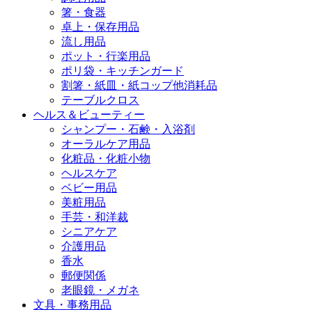
箸・食器
卓上・保存用品
流し用品
ポット・行楽用品
ポリ袋・キッチンガード
割箸・紙皿・紙コップ他消耗品
テーブルクロス
ヘルス＆ビューティー
シャンプー・石鹸・入浴剤
オーラルケア用品
化粧品・化粧小物
ヘルスケア
ベビー用品
美粧用品
手芸・和洋裁
シニアケア
介護用品
香水
郵便関係
老眼鏡・メガネ
文具・事務用品