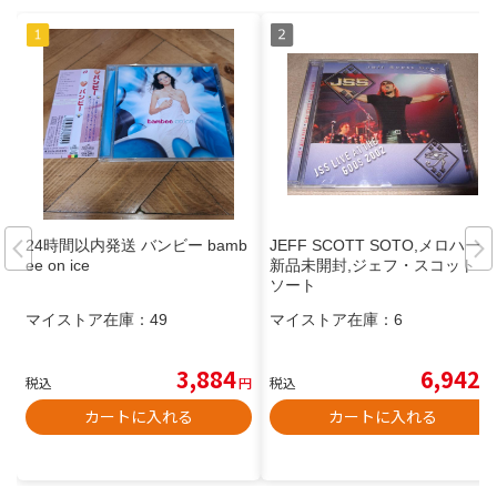
24時間以内発送 バンビー bamb
JEFF SCOTT SOTO,メロハー,
ee on ice
新品未開封,ジェフ・スコット・
ソート
マイストア在庫：
49
マイストア在庫：
6
3,884
6,942
税込
円
税込
円
カートに入れる
カートに入れる