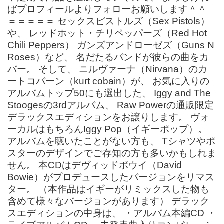
ばプロフィールよりフォローお願いします＾＾
＝＝＝＝＝ セックスピストルズ（Sex Pistols）
や、 レッドホット・チリペッパーズ（Red Hot
Chili Peppers） ガンズアンドローゼズ（Guns N
Roses）など、 名だたるバンドが彼らの曲をカ
バー。 そして、 ニルヴァーナ（Nirvana）のカ
ートコバーン（kurt cobain）が、 お気に入りの
アルバムトップ50にも選出した、 Iggy and The
Stoogesの3rdアルバム、 Raw Powerの通販限定
デラックスエディションをお譲りします。 ヴォ
ーカルはもちろんIggy Pop（イギーポップ）。
アルバムを聴いたことがない方も、 Tシャツやポ
スターのデザインでご存知の方も多いかもしれま
せん。 本CDはデヴィッドボウイ（David
Bowie）がプロデュースしたバージョンをリマス
ター。 （本作品はイギーがリミックスした物も
含めて様々なバージョンがあります） デラック
スエディションの中身は、 ・アルバム本編CD ・