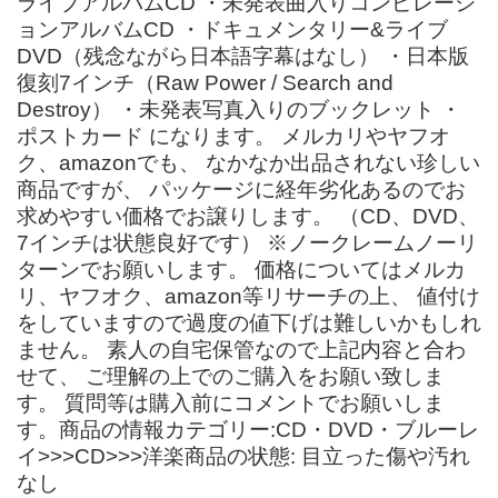
ライブアルバムCD ・未発表曲入りコンピレーシ
ョンアルバムCD ・ドキュメンタリー&ライブ
DVD（残念ながら日本語字幕はなし） ・日本版
復刻7インチ（Raw Power / Search and
Destroy） ・未発表写真入りのブックレット ・
ポストカード になります。 メルカリやヤフオ
ク、amazonでも、 なかなか出品されない珍しい
商品ですが、 パッケージに経年劣化あるのでお
求めやすい価格でお譲りします。 （CD、DVD、
7インチは状態良好です） ※ノークレームノーリ
ターンでお願いします。 価格についてはメルカ
リ、ヤフオク、amazon等リサーチの上、 値付け
をしていますので過度の値下げは難しいかもしれ
ません。 素人の自宅保管なので上記内容と合わ
せて、 ご理解の上でのご購入をお願い致しま
す。 質問等は購入前にコメントでお願いしま
す。商品の情報カテゴリー:CD・DVD・ブルーレ
イ>>>CD>>>洋楽商品の状態: 目立った傷や汚れ
なし