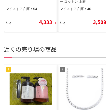
ー コットン 上着
マイストア在庫：
54
マイストア在庫：
46
4,333
3,509
税込
円
税込
円
近くの売り場の商品