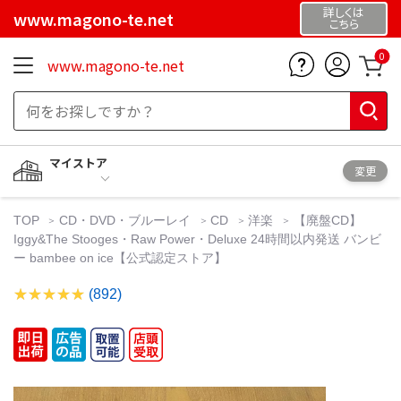
詳しくは
www.magono-te.net
こちら
0
www.magono-te.net
マイストア
変更
TOP
CD・DVD・ブルーレイ
CD
洋楽
【廃盤CD】
Iggy&The Stooges・Raw Power・Deluxe 24時間以内発送 バンビ
ー bambee on ice【公式認定ストア】
(892)