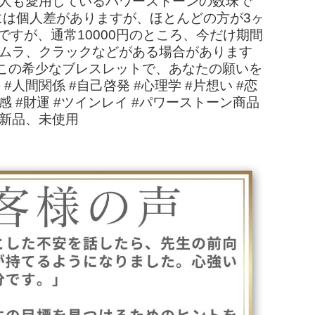
能人も愛用しているパワーストーンの数珠で
には個人差がありますが、ほとんどの方が3ヶ
すが、通常10000円のところ、今だけ期間
色ムラ、クラックなどがある場合があります
この希少なブレスレットで、あなたの願いを
 #人間関係 #自己啓発 #心理学 #片想い #恋
#霊感 #財運 #ツインレイ #パワーストーン商品
 新品、未使用