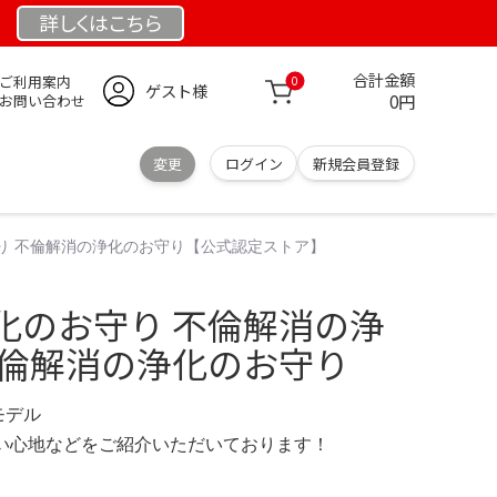
詳しくは
こちら
合計金額
ご利用案内
0
ゲスト様
0円
お問い合わせ
変更
ログイン
新規会員登録
り 不倫解消の浄化のお守り【公式認定ストア】
化のお守り 不倫解消の浄
不倫解消の浄化のお守り
定モデル
の使い心地などをご紹介いただいております！