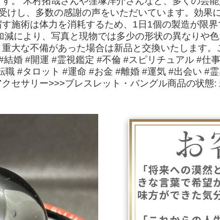
す。 木村拓哉さんや窪塚洋介さんなど、多くの芸
引き受けし、多数の感謝の声をいただいています。効果
す施術は体力を消耗するため、1日1個の製造が限界で
加減により、写真と現物では多少の形状の異なりや
。重大な不備があった場合は新品と交換いたします。
#結婚 #開運 #霊視鑑定 #不倫 #スピリチュアル #仕事
転職 #タロット #運命 #お金 #離婚 #運気 #出会い 
アクセサリー>>>ブレスレット・バングル商品の状態: