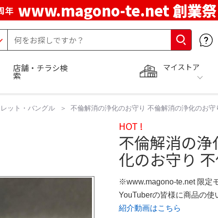
www.magono-te.net 創業祭
周年
マイストア
店舗・チラシ検
索
スレット・バングル
不倫解消の浄化のお守り 不倫解消の浄化のお守
HOT !
不倫解消の浄
化のお守り 
※www.magono-te.net 限
YouTuberの皆様に商品
紹介動画はこちら