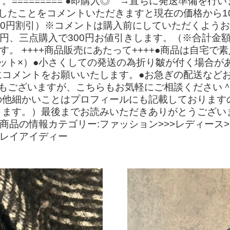
==== ●即購入◎ →直ちに発送準備を行います --------
ーしたことをコメントいただきますと現在の価格から1
円→200円割引）※コメントは購入前にしていただくよ
円、三点購入で300円お値引きします。（※合計金額
す。 ++++商品販売にあたって++++●商品は自宅
ット×）●小さくしての発送の為折り皺が付く場合が
にコメントをお願いいたします。●お急ぎの配送など
もございますが、こちらもお気軽にご相談ください
の他細かいことはプロフィールにも記載しております
ます。）最後までお読みいただきありがとうござい
·97cm商品の情報カテゴリー:ファッション>>>レディー
フレイアイディー