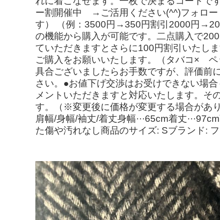
れに着こなせます。一枚で決まるコートです。=====
ー割開催中 →ご活用ください(^^)フォロ
す） （例：3500円→350円割引2000
の機能から購入が可能です。二点購入で200
ていただきますとさらに100円割引いたしま
ご購入をお願いいたします。（タバコ× ペ
具合ございましたらお手数ですが、評価前
さい。●お値下げ交渉はお受けできない場合
メントいただきますと対応いたします。そ
す。（※変更後に価格が変更する場合があり
肩幅/身幅/袖丈/着丈身幅···65cm着丈··
た傷や汚れなし商品のサイズ: Sブランド: 