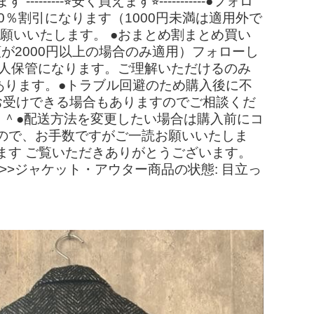
-⭐︎安く買えます⭐︎-----------●フォロ
0％割引になります（1000円未満は適用外で
うお願いいたします。 ●おまとめ割まとめ買い
が2000円以上の場合のみ適用）フォローし
で素人保管になります。ご理解いただけるのみ
あります。●トラブル回避のため購入後に不
お受けできる場合もありますのでご相談くだ
＾＾●配送方法を変更したい場合は購入前にコ
ので、お手数ですがご一読お願いいたしま
ます ご覧いただきありがとうございます。
ス>>>ジャケット・アウター商品の状態: 目立っ