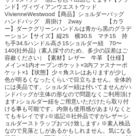
ンド】ヴィヴィアンウエストウッド
VivienneWestwood【商品】ショルダーバッグ
ハンドバッグ 肩掛け 2way 【カラ
ー】ダークグリーンハンドルは青から黒のグラデ
ーション【サイズ】縦25 横30.5 マチ15 持
ち手34.5ハンドル高さ15ショルダー紐 70〜
140(社外品)（素人採寸のため、多少の誤差はご
容赦ください）【素材】レザー 牛革 【仕様】
メイン×1内オープンポケット×3内ファスナーポ
ケット×1【状態】少々角スレはありますが少し
色が明るくなったくらいで目立ちません。全体的
には美品です。ショルダー紐は付いてませんがハ
ンドバッグが主体の形なので問題なくご利用頂け
ます♪ショルダー紐をご用意いただけたら取り付
ける事も可能です。内側も使用感があまりなくと
てもキレイです♪※追記※社外品ですがレザーシ
ョルダーストラップおつけ致します♪ ※素人検品
なので見落としがあるかもしれません。気になる