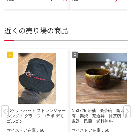
近くの売り場の商品
バケットハット ストレンジャー
No3725 飴釉 楽茶碗 陶印
シングス グラニフ コラボ デモ
有 楽焼 茶道具 抹茶碗 陶
ゴルゴン
磁器 民藝 送料無料
マイストア在庫：
68
マイストア在庫：
60