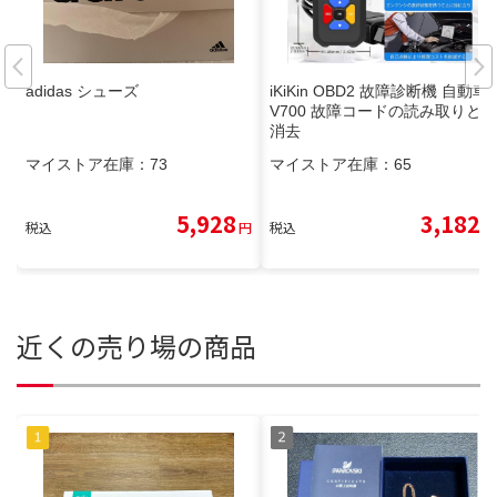
adidas シューズ
iKiKin OBD2 故障診断機 自動車
V700 故障コードの読み取りと
消去
マイストア在庫：
73
マイストア在庫：
65
5,928
3,182
税込
円
税込
円
近くの売り場の商品