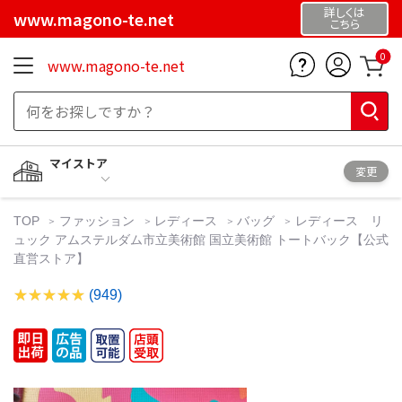
詳しくは
www.magono-te.net
こちら
0
www.magono-te.net
マイストア
変更
TOP
ファッション
レディース
バッグ
レディース リ
ュック アムステルダム市立美術館 国立美術館 トートバック【公式
直営ストア】
(949)