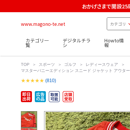
おかげさまで開設25
www.magono-te.net
カテゴリ一
デジタルチラ
Howto情
覧
シ
報
TOP
スポーツ
ゴルフ
レディースウェア
マスターバニーエディション スニード ジャケット アウター
(810)