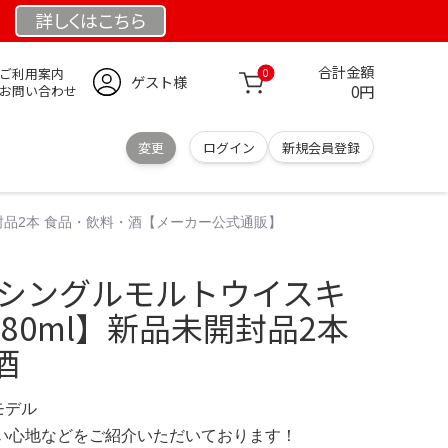
詳しくは
こちら
合計金額
ご利用案内
0
ゲスト様
0円
お問い合わせ
変更
ログイン
新規会員登録
開封品2本 食品・飲料・酒【メーカー公式通販】
 シングルモルトウイスキ
180ml】新品未開封品2本
酒
定モデル
の使い心地などをご紹介いただいております！