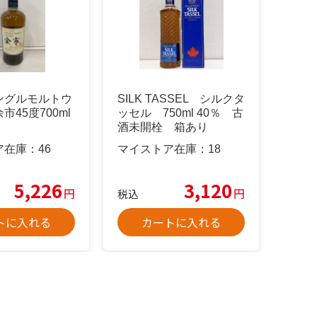
ングルモルトウ
SILK TASSEL シルクタ
市45度700ml
ッセル 750ml 40％ 古
酒未開栓 箱あり
ア在庫：
46
マイストア在庫：
18
5,226
3,120
円
円
税込
トに入れる
カートに入れる