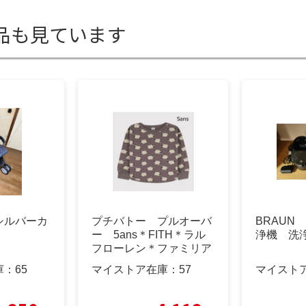
品も見ています
シルバーカ
プチバトー プルオーバ
BRAUN
ー 5ans＊FITH＊ラル
浄機 洗
フローレン＊ファミリア
＊べべ
庫：
65
マイストア在庫：
57
マイスト