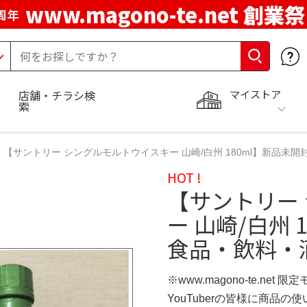
www.magono-te.net 創業祭
周年
マイストア
店舗・チラシ検
索
【サントリー シングルモルトウイスキー 山崎/白州 180ml】新品未
HOT !
【サントリー
ー 山崎/白州 
食品・飲料・
※www.magono-te.net 限
YouTuberの皆様に商品