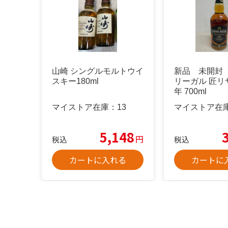
山崎 シングルモルトウイ
新品 未開封
スキー180ml
リーガル 匠リザ
年 700ml
マイストア在庫：
13
マイストア在
5,148
円
税込
税込
カートに入れる
カートに