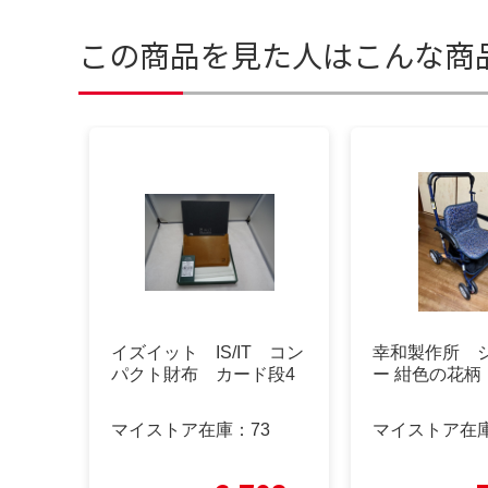
この商品を見た人はこんな商
イズイット IS/IT コン
幸和製作所 
パクト財布 カード段4
ー 紺色の花柄
マイストア在庫：
73
マイストア在