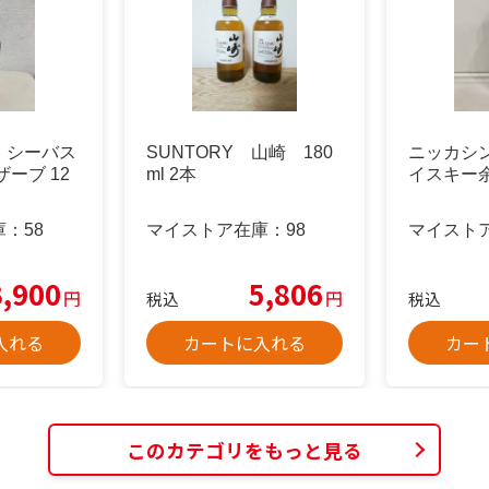
 シーバス
SUNTORY 山崎 180
ニッカシ
ーブ 12
ml 2本
イスキー余
庫：
58
マイストア在庫：
98
マイスト
3,900
5,806
円
円
税込
税込
入れる
カートに入れる
カー
このカテゴリをもっと見る