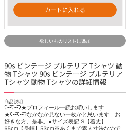
カートに入れる
欲しいものリストに追加
90s ビンテージ ブルテリア Tシャツ 動
物 Tシャツ 90s ビンテージ ブルテリア
Tシャツ 動物 Tシャツの詳細情報
商品説明
ʕ•̫͡•ʕ•̫͡•ʔ★プロフィール一読お願いします
★ʕ•̫͡•ʕ•̫͡•ʔなかなか見ない一枚かと思います。お
好きな方、是非。●サイズ表記 S【着丈】
65cm【身幅】53cm※あくまで素人寸法なので