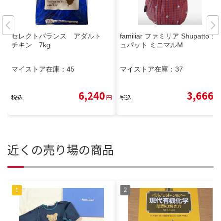
セレクトバランス アダルト
familiar ファミリア Shupatto シ
チキン 7kg
ュパット ミニマルM
マイストア在庫：
45
マイストア在庫：
37
6,240
3,666
税込
円
税込
円
近くの売り場の商品