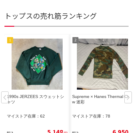
トップスの売れ筋ランキング
1990s JERZEES スウェットシ
Supreme × Hanes Thermal Cre
ャツ
w 迷彩
マイストア在庫：
62
マイストア在庫：
78
5,148
6,950
税込
円
税込
円