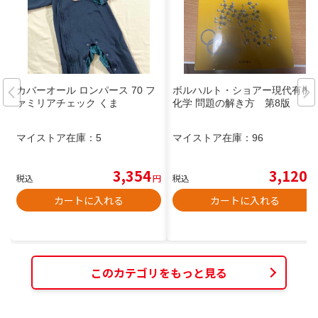
カバーオール ロンパース 70 フ
ボルハルト・ショアー現代有機
ァミリアチェック くま
化学 問題の解き方 第8版
マイストア在庫：
5
マイストア在庫：
96
3,354
3,120
税込
円
税込
円
カートに入れる
カートに入れる
このカテゴリをもっと見る