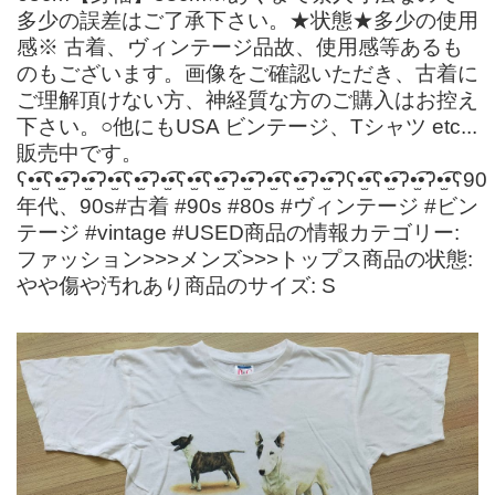
多少の誤差はご了承下さい。★状態★多少の使用
感※ 古着、ヴィンテージ品故、使用感等あるも
のもございます。画像をご確認いただき、古着に
ご理解頂けない方、神経質な方のご購入はお控え
下さい。○他にもUSA ビンテージ、Tシャツ etc...
販売中です。
ʕ•̫͡•ʕ•̫͡•ʔ•̫͡•ʔ•̫͡•ʕ•̫͡•ʔ•̫͡•ʕ•̫͡•ʕ•̫͡•ʔ•̫͡•ʔ•̫͡•ʕ•̫͡•ʔ•̫͡•ʔʕ•̫͡•ʕ•̫͡•ʔ•̫͡•ʔ•̫͡•ʕ90
年代、90s#古着 #90s #80s #ヴィンテージ #ビン
テージ #vintage #USED商品の情報カテゴリー:
ファッション>>>メンズ>>>トップス商品の状態:
やや傷や汚れあり商品のサイズ: S