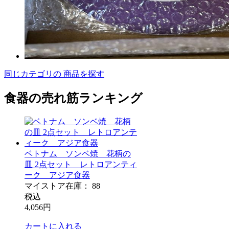
同じカテゴリの 商品を探す
食器の売れ筋ランキング
ベトナム ソンベ焼 花柄の
皿 2点セット レトロアンティ
ーク アジア食器
マイストア在庫：
88
税込
4,056
円
カートに入れる