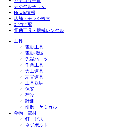
カテゴリ一覧
デジタルチラシ
Howto情報
店舗・チラシ検索
灯油宅配
電動工具・機械レンタル
工具
電動工具
電動機械
先端パーツ
作業工具
大工道具
左官道具
工具収納
保安
荷役
計測
研磨・ケミカル
金物・電材
釘・ビス
ネジボルト