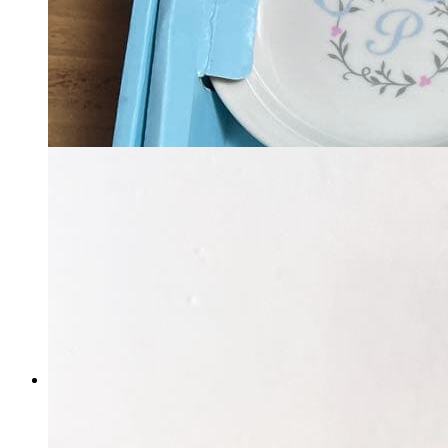
W.G. & Co. リモージュ ウィリ
アム・ゲラン プレート【E】
マイストア在庫：
24