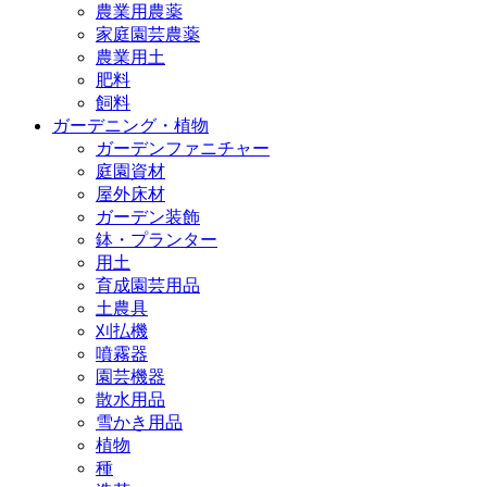
農業用農薬
家庭園芸農薬
農業用土
肥料
飼料
ガーデニング・植物
ガーデンファニチャー
庭園資材
屋外床材
ガーデン装飾
鉢・プランター
用土
育成園芸用品
土農具
刈払機
噴霧器
園芸機器
散水用品
雪かき用品
植物
種