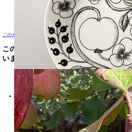
このカテゴリをもっと見る
この商品を見た人はこんな商品も見て
います
有田焼 清右エ門作 小鉢揃 金彩
窓絵 唐草 5個セット
マイストア在庫：
68
税込
3,120
円