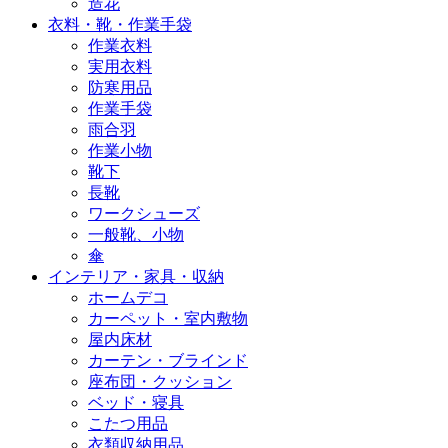
造花
衣料・靴・作業手袋
作業衣料
実用衣料
防寒用品
作業手袋
雨合羽
作業小物
靴下
長靴
ワークシューズ
一般靴、小物
傘
インテリア・家具・収納
ホームデコ
カーペット・室内敷物
屋内床材
カーテン・ブラインド
座布団・クッション
ベッド・寝具
こたつ用品
衣類収納用品