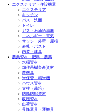
エクステリア・住設機器
エクステリア
キッチン
バス・洗面
トイレ
ガス・石油給湯器
エネルギー・電気
サッシ・外壁・屋根
表札・ポスト
内装・建具
農業資材・肥料・農薬
水稲資材
畑作果樹畜産資材
農機具
米保管・精米機
ハウス資材
支柱（栽培）
防鳥防獣資材
収穫資材
出荷資材
昇降器具・運搬具