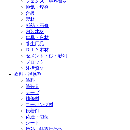
フェンス・境界資材
換気・煙突
合板
製材
断熱・石膏
内装建材
建具・床材
養生用品
ＤＩＹ木材
セメント・砂・砂利
ブロック
外構資材
塗料・補修剤
塗料
塗装具
テープ
補修材
コーキング材
接着剤
荷造・包装
シート
断熱・結露用品他