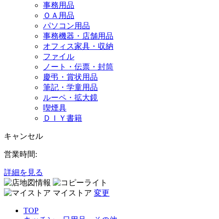
事務用品
ＯＡ用品
パソコン用品
事務機器・店舗用品
オフィス家具・収納
ファイル
ノート・伝票・封筒
慶弔・賞状用品
筆記・学童用品
ルーペ・拡大鏡
喫煙具
ＤＩＹ書籍
キャンセル
営業時間:
詳細を見る
マイストア
変更
TOP