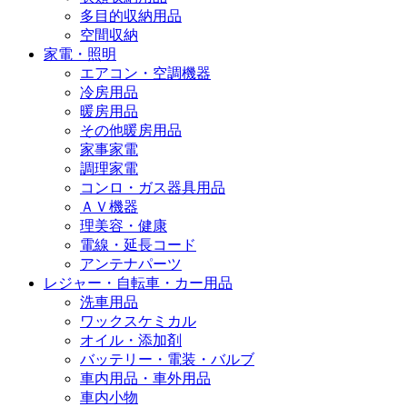
多目的収納用品
空間収納
家電・照明
エアコン・空調機器
冷房用品
暖房用品
その他暖房用品
家事家電
調理家電
コンロ・ガス器具用品
ＡＶ機器
理美容・健康
電線・延長コード
アンテナパーツ
レジャー・自転車・カー用品
洗車用品
ワックスケミカル
オイル・添加剤
バッテリー・電装・バルブ
車内用品・車外用品
車内小物