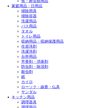
魚・爬虫類用品
家庭用品・日用品
掃除用具
掃除容器
洗濯用品
バス用品
タオル
トイレ用品
収納用品・収納保護用品
住居洗剤
洗濯洗剤
台所用品
芳香剤・消臭剤
防虫剤・除湿剤
殺虫剤
紙
カイロ
ローソク・線香・仏具
サンダル
キッチン用品
調理器具
調理用品