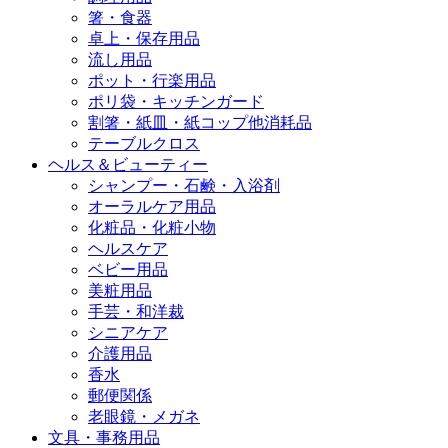
箸・食器
卓上・保存用品
流し用品
ポット・行楽用品
ポリ袋・キッチンガード
割箸・紙皿・紙コップ他消耗品
テーブルクロス
ヘルス＆ビューティー
シャンプー・石鹸・入浴剤
オーラルケア用品
化粧品・化粧小物
ヘルスケア
ベビー用品
美粧用品
手芸・和洋裁
シニアケア
介護用品
香水
郵便関係
老眼鏡・メガネ
文具・事務用品