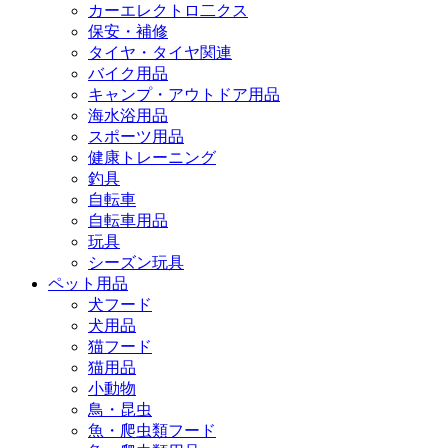
カーエレクトロ二クス
保安・補修
タイヤ・タイヤ関連
バイク用品
キャンプ・アウトドア用品
海水浴用品
スポーツ用品
健康トレーニング
釣具
自転車
自転車用品
玩具
シーズン玩具
ペット用品
犬フード
犬用品
猫フード
猫用品
小動物
鳥・昆虫
魚・爬虫類フード