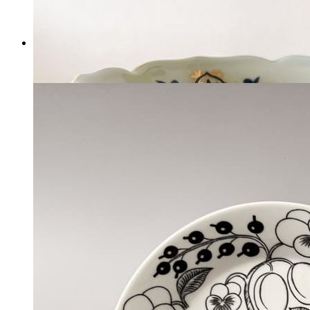
税込
4,134
円
カートに入れる
レア 懐かしい グッズ ポン
ポネット 食器セット 子供
女の子 平成レトロ
マイストア在庫：
35
税込
3,327
円
カートに入れる