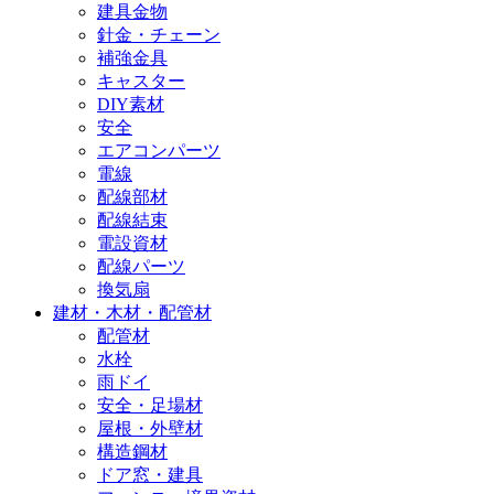
建具金物
針金・チェーン
補強金具
キャスター
DIY素材
安全
エアコンパーツ
電線
配線部材
配線結束
電設資材
配線パーツ
換気扇
建材・木材・配管材
配管材
水栓
雨ドイ
安全・足場材
屋根・外壁材
構造鋼材
ドア窓・建具