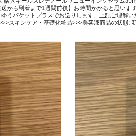
にて購入キールズレチノールリニューイングセラム30
発送から到着まで1週間前後】お時間かかると思いま
、ゆうパケットプラスでお送りします。上記ご理解い
>>>スキンケア・基礎化粧品>>>美容液商品の状態: 