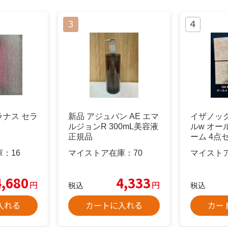
ナス セラ
新品 アジュバン AE エマ
イザノッ
ルジョンR 300mL美容液
ルw オー
正規品
ーム 4点セ
X
庫：
16
マイストア在庫：
70
マイスト
4,680
4,333
円
円
税込
税込
入れる
カートに入れる
カー