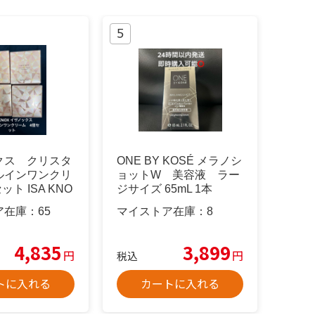
クス クリスタ
ONE BY KOSÉ メラノシ
ルインワンクリ
ョットW 美容液 ラー
ット ISA KNO
ジサイズ 65mL 1本
ア在庫：
65
マイストア在庫：
8
4,835
3,899
円
円
税込
トに入れる
カートに入れる