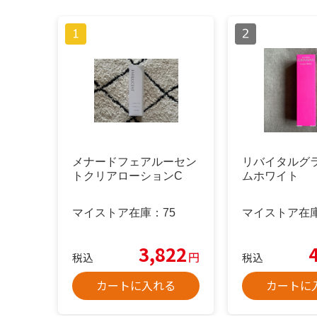
メナードフェアルーセン
リバイタルグラ
トクリアローションC
ムホワイト
マイストア在庫：
75
マイストア在
3,822
円
税込
税込
カートに入れる
カートに