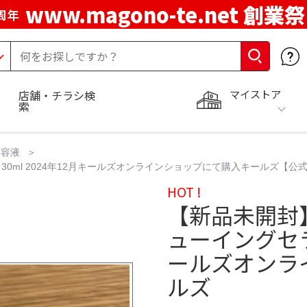
www.magono-te.net 創業祭
周年
マイストア
店舗・チラシ検
索
美容液
30ml 2024年12月キールズオンラインショップにて購入キールズ【公
HOT !
【新品未開封】
ューイングセラム
ールズオンラ
ルズ