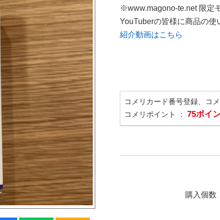
※www.magono-te.net 限
YouTuberの皆様に商品
紹介動画はこちら
コメリカード番号登録、コ
75ポイ
コメリポイント ：
購入個数