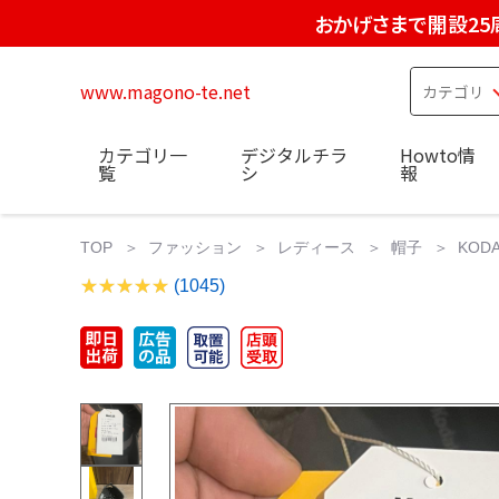
おかげさまで開設25
www.magono-te.net
カテゴリ一
デジタルチラ
Howto情
覧
シ
報
TOP
ファッション
レディース
帽子
KODA
(1045)