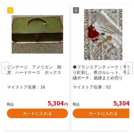
ビンテージ アメリカン 雑
◆フランスアンティーク｜手作
貨 ハードケース ボックス
り針刺し、希少ルレット、手刺
繍ポーチ、裁縫まとめ売り
マイストア在庫：
16
マイストア在庫：
52
5,304
5,304
税込
円
税込
円
カートに入れる
カートに入れる