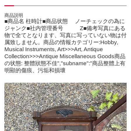
商品説明
■商品名 柱時計■商品状態 ノーチェックの為に
ジャンク■社内管理番号 Z■備考写真にある
物で全てとなります、写真に写っていない物は付
属致しません。商品の情報カテゴリー:Hobby,
Musical Instruments, Art>>>Art, Antique
Collection>>>Antique Miscellaneous Goods商品
の状態: 整體狀態不佳","subname":"商品整體上有
明顯的傷痕、污垢和損壞