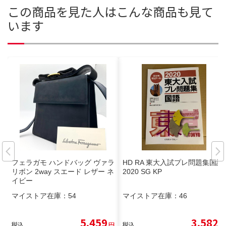
この商品を見た人はこんな商品も見て
います
フェラガモ ハンドバッグ ヴァラ
HD RA 東大入試プレ問題集国語
リボン 2way スエード レザー ネ
2020 SG KP
イビー
マイストア在庫：
54
マイストア在庫：
46
5,459
3,582
税込
円
税込
円