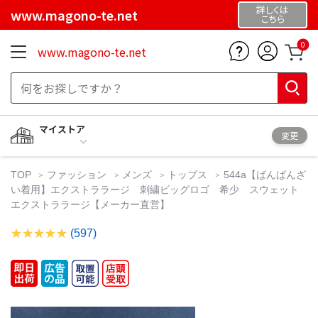
詳しくは
www.magono-te.net
こちら
0
www.magono-te.net
マイストア
変更
TOP
ファッション
メンズ
トップス
544a【ばんばんざ
い着用】エクストララージ 刺繍ビッグロゴ 希少 スウェット
エクストララージ【メーカー直営】
(597)