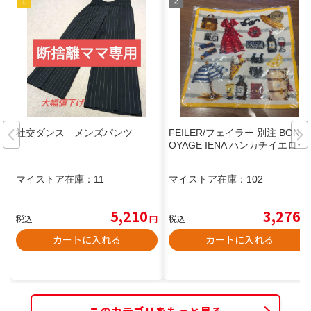
社交ダンス メンズパンツ
FEILER/フェイラー 別注 BON V
OYAGE IENA ハンカチイエロー
マイストア在庫：
11
マイストア在庫：
102
5,210
3,276
税込
円
税込
円
カートに入れる
カートに入れる
このカテゴリをもっと見る