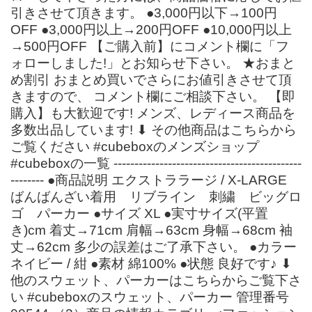
引きさせて頂きます。 ●3,000円以下→100円
OFF ●3,000円以上→200円OFF ●10,000円以上
→500円OFF 【ご購入前】にコメント欄に「フ
ォローしました!」とお知らせ下さい。 ★おまと
め割引 おまとめ買いでさらにお値引きさせて頂
きますので、 コメント欄にご相談下さい。 【即
購入】も大歓迎です! メンズ、レディース商品を
多数出品しています! ⬇ その他商品はこちらから
ご覧ください #cubeboxのメンズショップ
#cubeboxの一覧 ---------------------------------------------
-------- ●商品説明 エクストララージ / X-LARGE
ばんばんざい着用 リブライン 刺繍 ビッグロ
ゴ パーカー ●サイズ XL ●実寸サイズ(平置
き)cm 着丈→71cm 肩幅→63cm 身幅→68cm 袖
丈→62cm 多少の誤差はご了承下さい。 ●カラー
ネイビー / 紺 ●素材 綿100% ●状態 良好です♪ ⬇
他のスウェット、パーカーはこちらからご覧下さ
い #cubeboxのスウェット、パーカー 管理番号