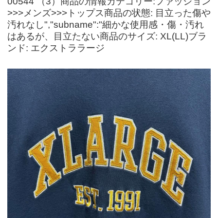
00544 （3）商品の情報カテゴリー:ファッション
>>>メンズ>>>トップス商品の状態: 目立った傷や
汚れなし","subname":"細かな使用感・傷・汚れ
はあるが、目立たない商品のサイズ: XL(LL)ブラ
ンド: エクストララージ