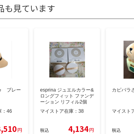
品も見ています
ゥ ブレー
esprina ジュエルカラー&
カピバラ
ロングフィット ファンデ
ーション リフィル2個
庫：
46
マイストア在庫：
38
マイスト
3,510
4,134
円
円
税込
税込