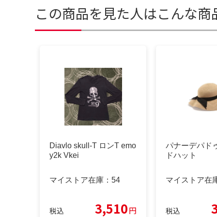
この商品を見た人はこんな商
Diavlo skull-T ロンT emo
パナーデパド
y2k Vkei
ドハット
マイストア在庫：
54
マイストア在
3,510
円
税込
税込