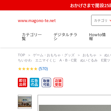
おかげさまで開設25
www.magono-te.net
カテゴリ一
デジタルチラ
Howto情
覧
シ
報
TOP
ゲーム・おもちゃ・グッズ
おもちゃ
ぬ
ちいかわ エニマイくじ A・B・C賞 ぬいぐるみ E賞
(570)