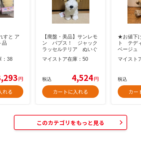
れすと ア
【廃盤・美品】サンレモ
★お値下
ト品
ン パプス！ ジャック
ト テディ
ラッセルテリア ぬいぐ
ベージュ
るみ
庫：
38
マイストア在庫：
50
マイスト
3,293
4,524
円
円
税込
税込
入れる
カートに入れる
カー
このカテゴリをもっと見る