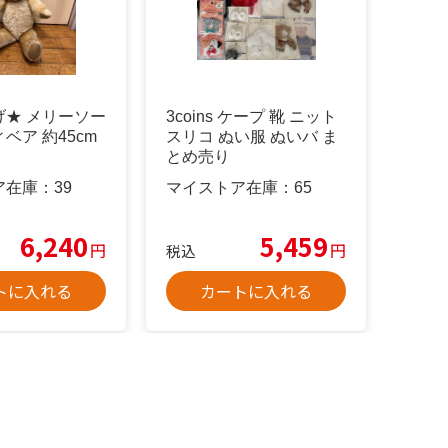
げ★ メリーソー
3coins ケープ 靴 ニット
ベア 約45cm
スリコ ぬい服 ぬいバ ま
とめ売り
ア在庫：
39
マイストア在庫：
65
6,240
5,459
円
円
税込
トに入れる
カートに入れる