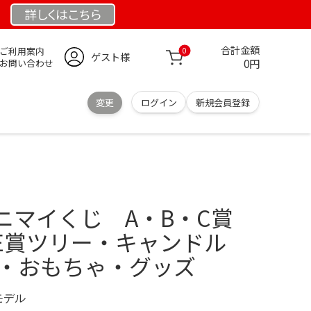
詳しくは
こちら
合計金額
ご利用案内
0
ゲスト様
0円
お問い合わせ
変更
ログイン
新規会員登録
】
ニマイくじ A・B・C賞
E賞ツリー・キャンドル
ム・おもちゃ・グッズ
定モデル