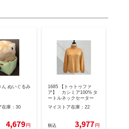
さん ぬいぐるみ
1685 【トゥトゥファ
ア】 カシミア100% タ
ートルネックセーター
ニット
ア在庫：
30
マイストア在庫：
22
4,679
3,977
円
円
税込