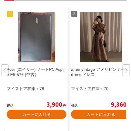
Acer (エイサー) ノートPC Aspir
amerivintage アメリビンテージ
e E5-576 (中古）
dress ドレス
マイストア在庫：
78
マイストア在庫：
70
3,900
9,360
税込
円
税込
円
カートに入れる
カートに入れる